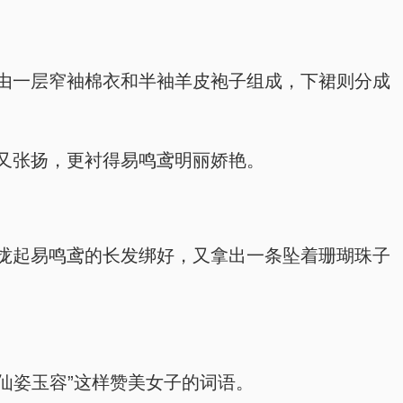
由一层窄袖棉衣和半袖羊皮袍子组成，下裙则分成
又张扬，更衬得易鸣鸢明丽娇艳。
拢起易鸣鸢的长发绑好，又拿出一条坠着珊瑚珠子
仙姿玉容”这样赞美女子的词语。