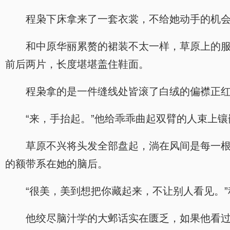
程枭下床拿来了一套衣裳，不给她动手的机会
和中原华丽累赘的裙装不太一样，草原上的
前后两片，长度堪堪盖住鞋面。
程枭拿的是一件缝线处皆滚了白绒的偏襟正
“来，手抬起。”他给乖乖曲起双臂的人束上
草原不兴将头发全部盘起，淌在风间是每一
的额带系在她的脑后。
“很美，美到想把你藏起来，不让别人看见。
他绞尽脑汁学的大邺话实在匮乏，如果他看过