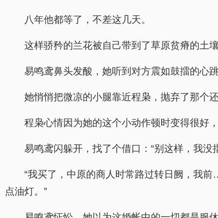
八年他都等了，不差这几天。
这样骄矜的兰花被自己带到了草原贫瘠的土
易鸣鸢鼻头发酸，她听到对方震如鼓擂的心
她悄悄把微凉的小腿靠近程枭，抛弃了那个还
程枭心情因为她的这个小动作顿时变得很好
易鸣鸢闪躲开，找了个借口：“别这样，我没
“我买了，中原的商人时常路过转日阙，我前
点油灯。”
易鸣鸢怔忪，她以为这婚帐中的一切都是服