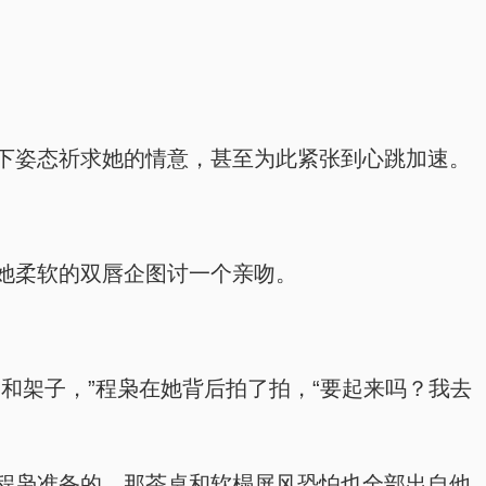
下姿态祈求她的情意，甚至为此紧张到心跳加速。
她柔软的双唇企图讨一个亲吻。
和架子，”程枭在她背后拍了拍，“要起来吗？我去
程枭准备的，那茶桌和软榻屏风恐怕也全部出自他