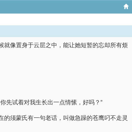
候就像置身于云层之中，能让她短暂的忘却所有烦
你先试着对我生长出一点情愫，好吗？”
在的须蒙氏有一句老话，叫做急躁的苍鹰叼不走灵