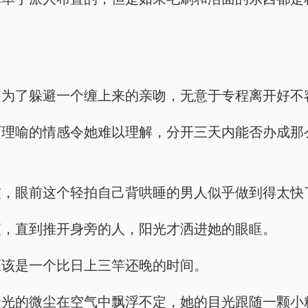
是为了躲避一个缠上来的亲吻，无意于专程离开好不
可理喻的情感令她难以理解，分开三天内能否办成那
惯，眼前这个轻拍自己背哄睡的男人似乎做到得太快
夜，直到推开身旁的人，阳光才洒进她的眼眶。
应该是一个比日上三竿还晚的时间。
金光的微尘在空气中飘浮不定，她的目光跟随一颗小