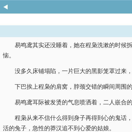
易鸣鸢其实还没睡着，她在程枭洗漱的时候
恼。
没多久床铺塌陷，一片巨大的黑影笼罩过来
下巴挨上程枭的肩窝，脖颈交错的瞬间周围
易鸣鸢耳际被发烫的气息喷洒着，二人嵌合的
程枭从来不信什么得到身子再得到心的鬼话
活的兔子，急性的莽汉追不到心爱的姑娘。