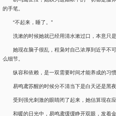
的手笔。
“不起来，睡了。”
洗漱的时候她就已经用清水漱过口，本意只
她现在脑子很乱，程枭对自己浓厚到近乎不
么细节。
纵容和依赖，是一双需要时间才能养成的习
易鸣鸢苏醒的时候分不清当下是白天还是黑
受到强光刺激的眼睛闭了起来，她估算现在
和暖的日光中，易鸣鸢缓缓睁开双眼，发着