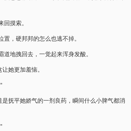
来回摸索。
位置，硬邦邦的怎么也逃不掉。
霸道地拽回去，一觉起来浑身发酸。
这让她更加羞恼。
”
道是抚平她娇气的一剂良药，瞬间什么小脾气都消
”