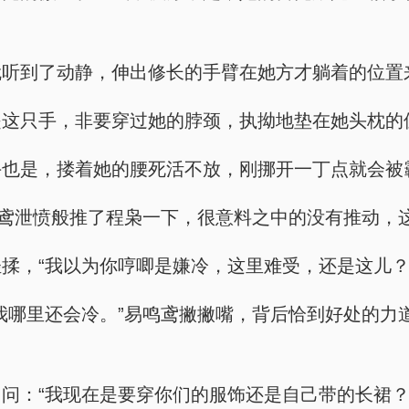
就听到了动静，伸出修长的手臂在她方才躺着的位置
是这只手，非要穿过她的脖颈，执拗地垫在她头枕的
手也是，搂着她的腰死活不放，刚挪开一丁点就会被
鸣鸢泄愤般推了程枭一下，很意料之中的没有推动，
揉，“我以为你哼唧是嫌冷，这里难受，还是这儿？
我哪里还会冷。”易鸣鸢撇撇嘴，背后恰到好处的力
问：“我现在是要穿你们的服饰还是自己带的长裙？