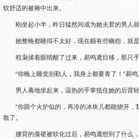
软舒适的被褥中出来。
刚坐起小半，昨日猛然间成为她夫君的男人
她整晚都睡得不太好，现在颇有些幽怨，就
程枭揉着眼睛醒了过来，易鸣鸢目移，那只
“你晚上睡觉别勒人，我身上都要青了！”易
男人蓦地坐起来，温热的手掌抵住她的后背轻
“你跟个火炉似的，再冷的冰块儿都能烧开，
散了。
腰背的僵硬被软化过后，易鸣鸢想到了什么，