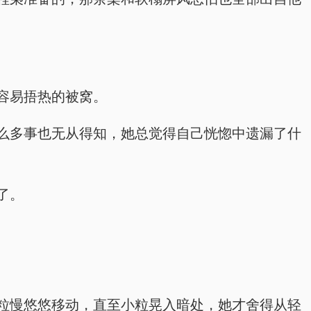
容易捂热的被窝。
么多事也无从得知，她总觉得自己恍惚中遗漏了什
了。
粒慢悠悠移动，直至小粒晃入暗处，她才舍得从轻