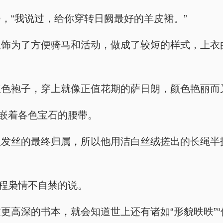
，“我说过，给你穿转日阙最好的羊皮裙。”
服饰为了方便骑马和活动，做成了较短的样式，上衣
红色袍子，穿上就像正值花期的萨日朗，颜色艳丽而
镶嵌着各色宝石的腰带。
根发丝的最终归属，所以他用洁白丝绒搓出的长绳半
”程枭情不自禁的说。
更高深的书本，就会知道世上还有诸如“形貌昳昳”“