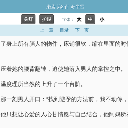
枭鸢 第8节 寿半雪
关灯
护眼
大
中
小
字体：
上一章
目录
下一页
拆了身上所有膈人的物件，床铺很软，缩在里面的时
，压着她的腰背翻转，迫使她落入男人的掌控之中。
的温度理所当然的上升了一个台阶。
那一刻男人开口：“找到避孕的方法前，我不动你，
，他只想让心爱的人心甘情愿与自己结合，他阿妈所