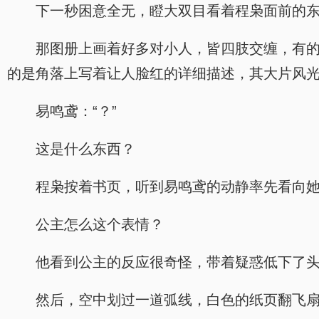
下一秒困意全无，瞪大双目看着程枭面前的
那图册上画着好多对小人，皆四肢交缠，有的
的是角落上写着让人脸红的详细描述，其大片风
易鸣鸢：“？”
这是什么东西？
程枭按着书页，听到易鸣鸢的动静率先看向
公主怎么这个表情？
他看到公主的反应很奇怪，带着疑惑低下了
然后，空中划过一道弧线，白色的纸页翻飞