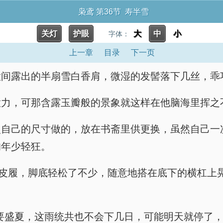
枭鸢 第36节 寿半雪
关灯
护眼
大
中
小
字体：
上一章
目录
下一页
意间露出的半扇雪白香肩，微湿的发髻落下几丝，乖
意力，可那含露玉瓣般的景象就这样在他脑海里挥之
照自己的尺寸做的，放在书斋里供更换，虽然自己一
的年少轻狂。
的皮履，脚底轻松了不少，随意地搭在底下的横杠上
要盛夏，这雨统共也不会下几日，可能明天就停了