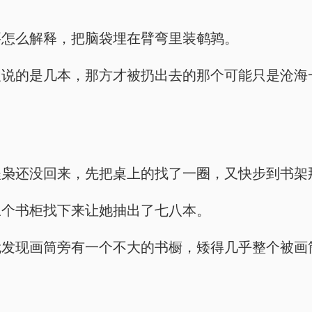
要怎么解释，把脑袋埋在臂弯里装鹌鹑。
嫂说的是几本，那方才被扔出去的那个可能只是沧海
程枭还没回来，先把桌上的找了一圈，又快步到书架
三个书柜找下来让她抽出了七八本。
就发现画筒旁有一个不大的书橱，矮得几乎整个被画