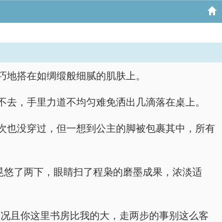
巧地搭在如绸缎般细腻的肌肤上。
不去，手里力道不均匀难免洒出几滴落在桌上。
次也没穿过，但一想到公主的脚被包裹其中，所有
晃悠了两下，眼睛扫了程枭的磨墨成果，浓淡适
，况且你这里书房比我的大，走两步的事别这么客