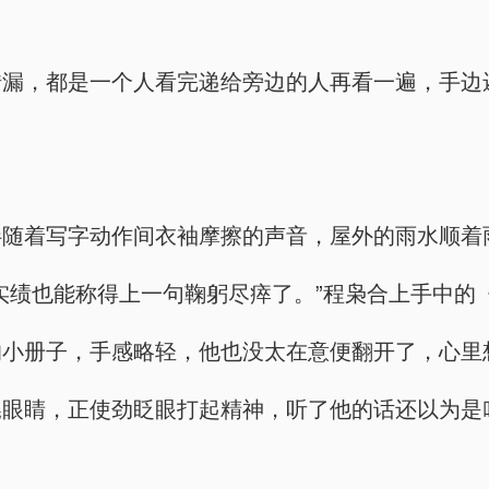
错漏，都是一个人看完递给旁边的人再看一遍，手边
。
伴随着写字动作间衣袖摩擦的声音，屋外的雨水顺着
实绩也能称得上一句鞠躬尽瘁了。”程枭合上手中的
的小册子，手感略轻，他也没太在意便翻开了，心里
晃眼睛，正使劲眨眼打起精神，听了他的话还以为是