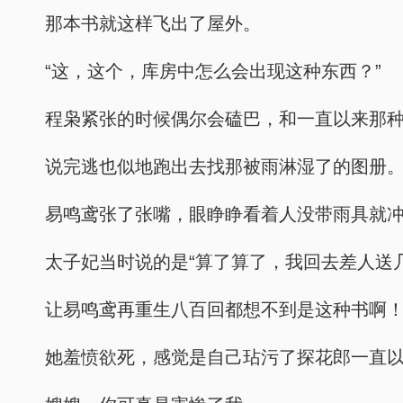
那本书就这样飞出了屋外。
“这，这个，库房中怎么会出现这种东西？”
程枭紧张的时候偶尔会磕巴，和一直以来那种
说完逃也似地跑出去找那被雨淋湿了的图册
易鸣鸢张了张嘴，眼睁睁看着人没带雨具就
太子妃当时说的是“算了算了，我回去差人送
让易鸣鸢再重生八百回都想不到是这种书啊
她羞愤欲死，感觉是自己玷污了探花郎一直