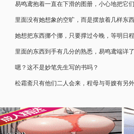
易鸣鸢抱着一直在下滑的图册，小心地把它
里面没有她想象的空旷，而是摆放着几样东
她想把东西挪个挪，只要撑过今晚，等明日
里面的东西到手有几分的熟悉，易鸣鸢端详
嗯？这不是妙笔先生写的书吗？
松霜斋只有他们二人会来，程母与哥嫂有另
x