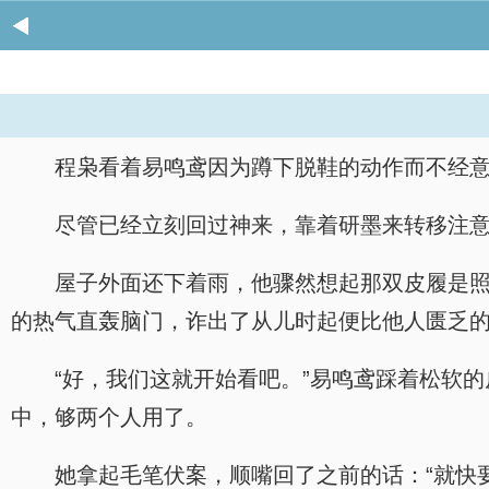
程枭看着易鸣鸢因为蹲下脱鞋的动作而不经
尽管已经立刻回过神来，靠着研墨来转移注
屋子外面还下着雨，他骤然想起那双皮履是
的热气直轰脑门，诈出了从儿时起便比他人匮乏
“好，我们这就开始看吧。”易鸣鸢踩着松软
中，够两个人用了。
她拿起毛笔伏案，顺嘴回了之前的话：“就快