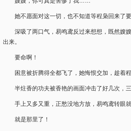
嫂嫂，你可真是害惨了我……
她不愿面对这一切，也不知道等程枭回来了
深吸了两口气，易鸣鸢反过来想想，既然嫂
出来。
要命啊！
困意被折腾得全都飞了，她悔恨交加，趁着
半炷香的功夫被香艳的画面冲击了好几次，
手上又多又重，正愁没地方放，易鸣鸢转眼
就是那里了！