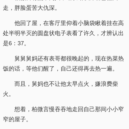
走，胖脸蛋苦大仇深。
他回了屋，在客厅里仰着小脑袋瞅着挂在高
处半明半灭的圆盘状电子表看了许久，才辨认出
是6：37。
舅舅舅妈还有表哥都很晚起的，现在热菜热
饭的话，等他们醒了，自己还得再去热一遍。
而且，舅妈也不让他太早点火，嫌浪费柴
火。
想着，柏微言慢吞吞地走回自己那间小小窄
窄的屋子。