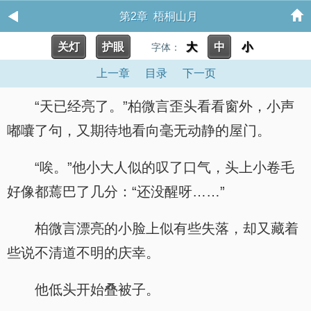
第2章 梧桐山月
关灯
护眼
大
中
小
字体：
上一章
目录
下一页
“天已经亮了。”柏微言歪头看看窗外，小声
嘟囔了句，又期待地看向毫无动静的屋门。
“唉。”他小大人似的叹了口气，头上小卷毛
好像都蔫巴了几分：“还没醒呀……”
柏微言漂亮的小脸上似有些失落，却又藏着
些说不清道不明的庆幸。
他低头开始叠被子。