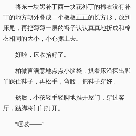
将东一块黑补丁西一块花补丁的棉衣没有补
丁的地方朝外叠成一个板板正正的长方形，放到
床尾，再把薄薄一层的褥子认认真真地折成和棉
衣相同的大小，小心摞上去。
好啦，床收拾好了。
柏微言满意地点点小脑袋，扒着床沿探出脚
丫踩住鞋子，再松手，弯腰，把鞋子穿好。
然后，小孩轻手轻脚地推开屋门，穿过客
厅，踮脚将门闩打开。
“嘎吱——”