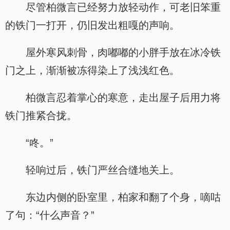
尽管柏微言已经努力放轻动作，可老旧笨重
的铁门一打开，仍旧发出粗嘎的声响。
屋外寒风刺骨，肉嘟嘟的小胖手放在冰冷铁
门之上，渐渐被冻得染上了浅浅红色。
柏微言忍着掌心的寒意，走出屋子后用力将
铁门推紧合拢。
“咚。”
轻响过后，铁门严丝合缝地关上。
东边内侧的卧室里，柏家和翻了个身，嘀咕
了句：“什么声音？”