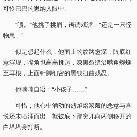
可怜巴巴的崽纳入眼中。
“啧。”他挑了挑眉，语调戏谑：“还是一只怪
物崽。”
似是想起什么，他面上的纹路愈深，眼底红
意浮现，嘴角也高高挑起，漆黑裂缝沿嘴角蜿蜒
至耳根，上面针脚细密的黑线扭曲残忍。
他喃喃自语：“小孩子……”
可惜，他心中涌动的烈焰熔浆般的恶意与喜
悦还未喷涌而出，就被底下那突兀向两侧移开的
白塔塔身打断。