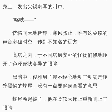
身上，发出尖锐刺耳的叫声。
“咯吱——”
恍惚间天地皆静，寒风骤止，唯有这尖锐的
声音刺破时空，传到不知名的远方。
高塔之内，于不同塔层安卧的怪物们倏地睁
开了色泽形状各异的眼眸。
黑暗中，俊雅男子漫不经心地动了动满是狰
狞黑鳞的蛇尾，没有一点要起身查看的意思。
蛇尾卷起被子，他在柔软大床上重新闭上了
眼睛。