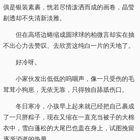
俱是银装素裹，恍若尽情泼洒而成的画卷，晶莹
剔透却不失清新淡雅。
但在高塔边蜷缩成圆球球的柏微言却实在抽
不出心力去赞叹、去欣赏这纯白一片的天地了。
好冷呀。
小家伙发出低低的呜咽声，像一只受伤的毛
茸茸小狗崽，无依无靠，只得独自舔舐伤口。
冬日寒冷，小孩早上起来就已经把自己裹成
了一只胖粽子，现在又缩在一直充当被子的大棉
衣中，雪白蓬松的大尾巴也盖在身上，试图挽留
逐渐消逝的热量。