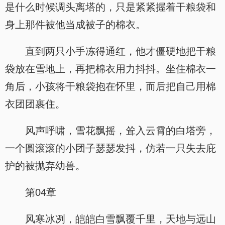
是什么时候调头离塔的，只是紧紧握着干粮袋和
身上那件被他当成被子的棉衣。
直到两只小手冻得通红，他才僵硬地把干粮
袋放在雪地上，再把棉衣用力抖抖。坐住棉衣一
角后，小孩将干粮袋抱在怀里，而后把自己用棉
衣团团裹住。
风声呼啸，雪花飘摇，耸入云霄的白塔旁，
一个圆滚滚的小团子瑟瑟发抖，仿若一只失去庇
护的被抛弃幼兽。
第04章
风寒冰冽，皑皑白雪飘覆千里，天地与远山