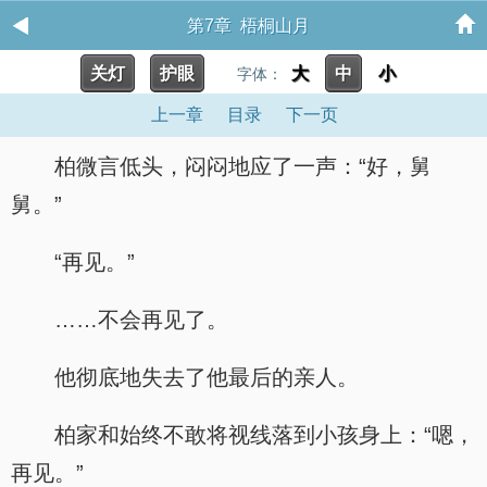
第7章 梧桐山月
关灯
护眼
大
中
小
字体：
上一章
目录
下一页
柏微言低头，闷闷地应了一声：“好，舅
舅。”
“再见。”
……不会再见了。
他彻底地失去了他最后的亲人。
柏家和始终不敢将视线落到小孩身上：“嗯，
再见。”