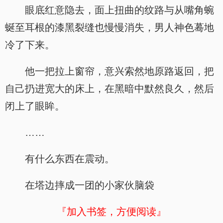
眼底红意隐去，面上扭曲的纹路与从嘴角蜿
蜒至耳根的漆黑裂缝也慢慢消失，男人神色蓦地
冷了下来。
他一把拉上窗帘，意兴索然地原路返回，把
自己扔进宽大的床上，在黑暗中默然良久，然后
闭上了眼眸。
……
有什么东西在震动。
在塔边摔成一团的小家伙脑袋
『加入书签，方便阅读』