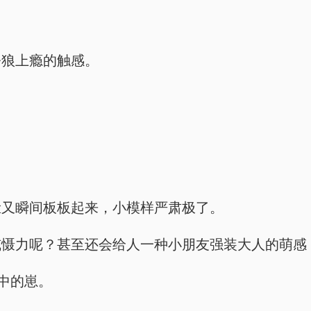
令狼上瘾的触感。
脸又瞬间板板起来，小模样严肃极了。
威慑力呢？甚至还会给人一种小朋友强装大人的萌感
中的崽。