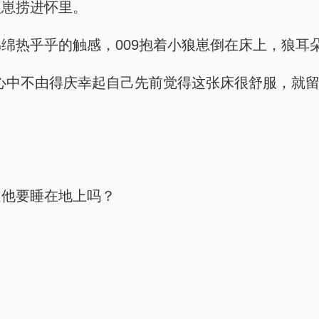
狼崽捞进怀里。
绵热乎乎的触感，009抱着小狼崽倒在床上，狼耳
着，心中不由得庆幸起自己先前觉得这张床很舒服，就
。
道他要睡在地上吗？