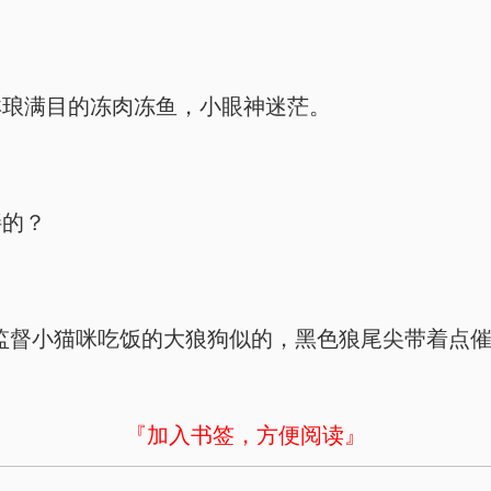
琳琅满目的冻肉冻鱼，小眼神迷茫。
胖的？
正在监督小猫咪吃饭的大狼狗似的，黑色狼尾尖带着点
『加入书签，方便阅读』