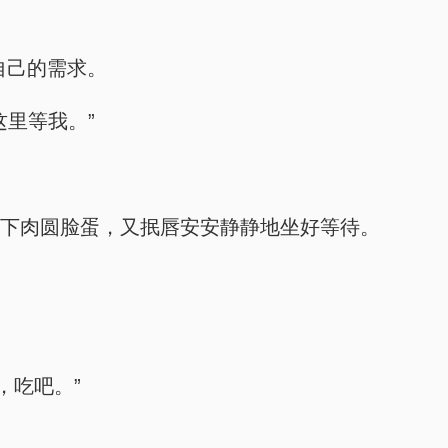
自己的需求。
这里等我。”
了下肉圆脸蛋，又抿唇安安静静地坐好等待。
，吃吧。”