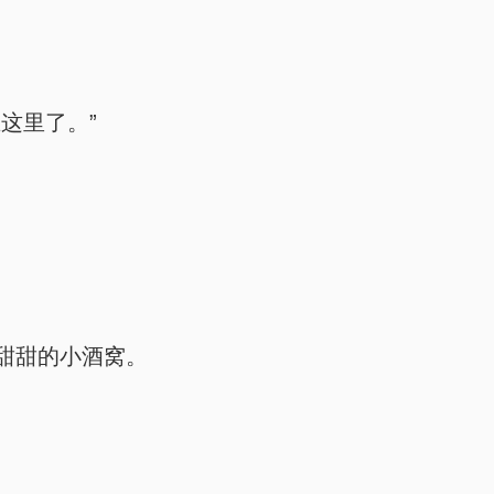
这里了。”
甜甜的小酒窝。