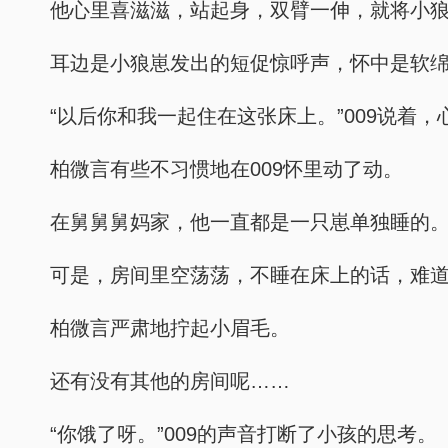
他心里喜滋滋，站起身，双臂一伸，就将小
耳边是小狼崽发出的短促惊呼声，怀中是软绵
“以后你和我一起住在这张床上。”009说
柏微言有些不习惯地在009怀里动了动。
在舅舅舅妈家，他一直都是一只崽单独睡的
可是，房间里空荡荡，不睡在床上的话，难
柏微言严肃地拧起小眉毛。
还有没有其他的房间呢……
“你饿了呀。”009的声音打断了小孩的思考。