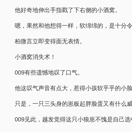
他好奇地伸出手指戳了下右侧的小酒窝。
嗯，果然和他想得一样，软绵绵的，是十分
柏微言立即变得面无表情。
小酒窝消失术！
009有些遗憾地叹了口气。
他这叹气声音有点大，惹得小孩软乎乎的小
只是，一只三头身的崽板起胖脸蛋又有什么
009见此，越发觉得这只小狼崽不愧是自己选