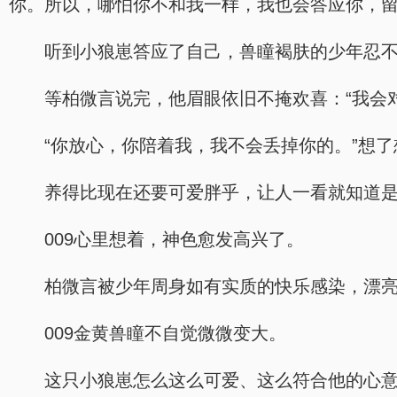
你。所以，哪怕你不和我一样，我也会答应你，留
听到小狼崽答应了自己，兽瞳褐肤的少年忍
等柏微言说完，他眉眼依旧不掩欢喜：“我会
“你放心，你陪着我，我不会丢掉你的。”想了
养得比现在还要可爱胖乎，让人一看就知道
009心里想着，神色愈发高兴了。
柏微言被少年周身如有实质的快乐感染，漂
009金黄兽瞳不自觉微微变大。
这只小狼崽怎么这么可爱、这么符合他的心