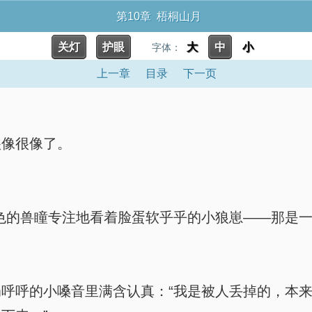
第10章 梧桐山月
关灯
护眼
大
中
小
字体：
上一章
目录
下一页
很像很像了。
金黄色的兽瞳专注地看着脸蛋软乎乎的小狼崽——那是
呼呼的小嗓音里满含认真：“我是被人丢掉的，本