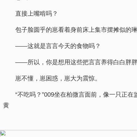
直接上嘴啃吗？
包子脸圆乎的崽看着身前床上集市摆摊似的
——这就是言言今天的食物吗？
——所以，你是想用这些把言言养得白白胖
崽不懂，崽困惑，崽大为震惊。
“不吃吗？”009坐在柏微言面前，像一只
黄
x