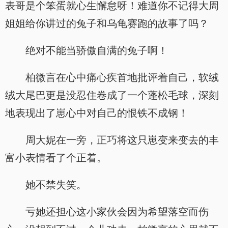
表哥是个笨蛋就心生懈怠呀！难道你不记得大周
姐姐给你讲过的兔子和乌龟赛跑的故事了吗？
绝对不能当骄傲自满的兔子啊！
柏微言在心中痛心疾首地批评着自己，软绒
绒大尾巴更是没忍住卷成了一个蓬松毛球，深刻
地表现出了崽心中对自己的恨铁不成钢！
周大妮在一旁，正巧将这只崽变来变去的丰
富小表情看了个正着。
她不禁失笑。
亏她还担心这小家伙会因为希望落空而伤