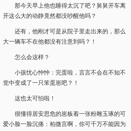
那今天早上他也睡得太沉了吧？舅舅开车离
开这么大的动静竟然都没吵醒他吗？
还有，他刚才可是从院子里走出来的，那么
大一辆车不在他都没有注意到吗？！
怎么会这样？
小孩忧心忡忡：完蛋啦，言言不会在不知不
觉中变成了一只笨蛋崽吧？！
这也太可怕啦！
很懂得居安思危的崽板着一张粉雕玉琢的可
爱小脸一脸沉痛：柏微言啊，你可千万不能因为