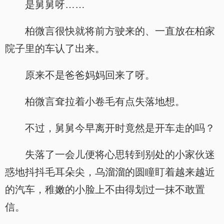
是舅舅呀……
柏微言很快就将前方驶来的、一直放在柏家
院子里的车认了出来。
原来不是爸爸妈妈回来了呀。
柏微言耷拉着小卷毛有点失落地想。
不过，舅舅今早离开时竟然是开车走的吗？
失落了一会儿便将心思转到别处的小家伙迷
惑地抖抖毛耳朵尖，乌溜溜的圆瞳盯着越来越近
的汽车，稚嫩的小脸上不由得划过一抹不敢置
信。