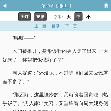
第20章 梧桐山月
关灯
护眼
大
中
小
字体：
上一章
目录
下一页
“嘎吱——”
木门被推开，身形矮壮的男人走了出来：“大
妮来了，你妈把饭做好了？”
周大妮道：“还没呢，不过等咱们回去应该就
差不多了。”
“那还好，这里怪冷的，我就盼着回家吃口热
乎饭了。”男人露出笑容，又垂眸看向周大妮身侧