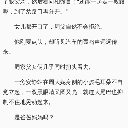
了眼父亲，然后看向柏微言：“还能一起走一段路
呢，到了岔路口再分开。”
女儿都开口了，周父自然不会拒绝。
他刚要点头，却听见汽车的轰鸣声远远传
来。
周家父女俩几乎同时扭头看去。
一旁安静站在周大妮身侧的小孩毛耳朵不自
觉立起，一双黑眼睛又圆又亮，就连大尾巴也抑
制不住地晃动起来。
是爸爸妈妈吗？