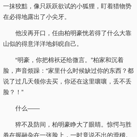
一抹狡黠，像只跃跃欲试的小狐狸，盯着猎物势
在必得地露出了小尖牙。
他没再开口，任由柏明豪恍若得了什么大靠
山似的得意洋洋地斜睨自己。
“明豪，你把棉袄还给微言。”柏家和沉着
脸，声音烦躁：“家里什么时候缺过你的东西？都
说了过几天领你去买，你还在这里嚷嚷，丢不丢
脸？！”
什么——
猝不及防间，柏明豪睁大了眼睛。惊愕与胜
券在握融杂在一张脸上，一时竟说不出的滑稽。