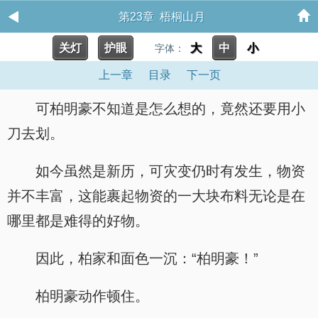
第23章 梧桐山月
关灯
护眼
大
中
小
字体：
上一章
目录
下一页
可柏明豪不知道是怎么想的，竟然还要用小
刀去划。
如今虽然是新历，可灾变仍时有发生，物资
并不丰富，这能裹起物资的一大块布料无论是在
哪里都是难得的好物。
因此，柏家和面色一沉：“柏明豪！”
柏明豪动作顿住。