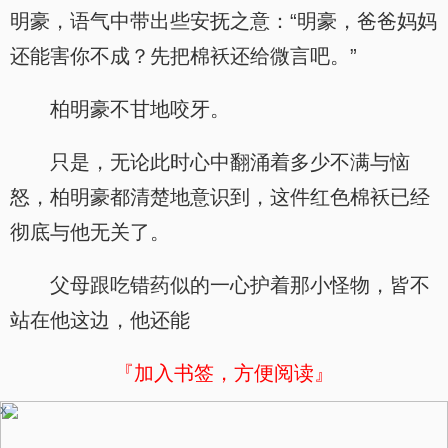
明豪，语气中带出些安抚之意：“明豪，爸爸妈妈
还能害你不成？先把棉袄还给微言吧。”
柏明豪不甘地咬牙。
只是，无论此时心中翻涌着多少不满与恼
怒，柏明豪都清楚地意识到，这件红色棉袄已经
彻底与他无关了。
父母跟吃错药似的一心护着那小怪物，皆不
站在他这边，他还能
『加入书签，方便阅读』
x