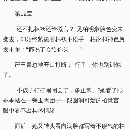
第12章
“还不把棉袄还给微言？”见柏明豪脸色变来
变去，却始终紧攥着棉袄不松手，柏家和神色愈
发不耐：“都说了会给你买……”
严玉青忽地开口打断：“行了，你也别训他
了。”
“小孩子打打闹闹罢了，多正常。”她看了眼
乖乖站在一旁玉雪团子一般圆润可爱的柏微言，
眼中看不出具体情绪。
而后，她又转头看向满脸都写着不服气的柏