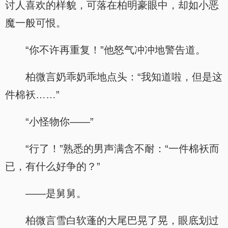
讨人喜欢的样貌，可落在柏明豪眼中，却如小恶
魔一般可恨。
“你不许再重复！”他怒气冲冲地警告道。
柏微言奶乖奶乖地点头：“我知道啦，但是这
件棉袄……”
“小怪物你——”
“行了！”熟悉的男声满含不耐：“一件棉袄而
已，有什么好争的？”
——是舅舅。
柏微言雪白软蓬的大尾巴晃了晃，眼底划过