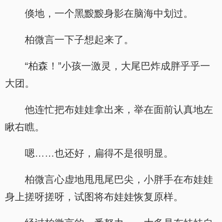
倏地，一个黑黢黢身影在脑海中划过。
柏微言一下子想起来了。
“柏森！”小孩一激灵，大尾巴炸成胖乎乎一
大团。
他连忙把布娃娃拿出来，举在面前认真地左
瞅右瞧。
嗯……也还好，扁得不是很明显。
柏微言心虚地甩甩尾巴尖，小胖手在布娃娃
身上搓呀搓呀，试图将布娃娃恢复原样。