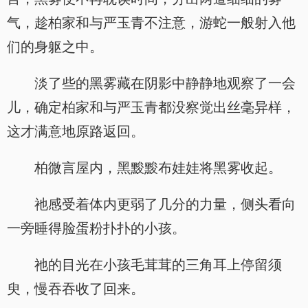
气，趁柏家和与严玉青不注意，游蛇一般射入他
们的身躯之中。
淡了些的黑雾藏在阴影中静静地观察了一会
儿，确定柏家和与严玉青都没察觉出丝毫异样，
这才满意地原路返回。
柏微言屋内，黑黢黢布娃娃将黑雾收起。
祂感受着体内更弱了几分的力量，侧头看向
一旁睡得脸蛋粉扑扑的小孩。
祂的目光在小孩毛茸茸的三角耳上停留须
臾，慢吞吞收了回来。