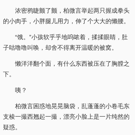
浓密鸦睫颤了颤，柏微言举起两只握成拳头
的小肉手，小胖腿儿用力，伸了个大大的懒腰。
“饿。”小孩软乎乎地呜哝着，揉揉眼睛，肚
子咕噜噜叫唤，却舍不得离开温暖的被窝。
懒洋洋翻个面，有什么东西被压在了胸膛之
下。
咦？
柏微言困惑地晃晃脑袋，乱蓬蓬的小卷毛东
支棱一撮西翘起一撮，漂亮小脸上是一片纯然的
疑惑。