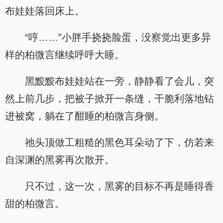
布娃娃落回床上。
“哼……”小胖手挠挠脸蛋，没察觉出更多异
样的柏微言继续呼呼大睡。
黑黢黢布娃娃站在一旁，静静看了会儿，突
然上前几步，把被子掀开一条缝，干脆利落地钻
进被窝，躺在了酣睡的柏微言身侧。
祂头顶做工粗糙的黑色耳朵动了下，仿若来
自深渊的黑雾再次散开。
只不过，这一次，黑雾的目标不再是睡得香
甜的柏微言。