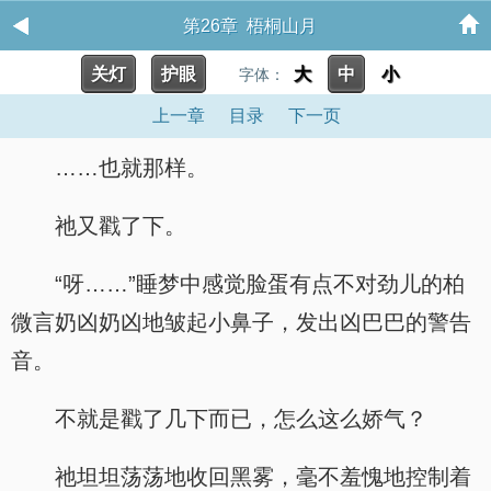
第26章 梧桐山月
关灯
护眼
大
中
小
字体：
上一章
目录
下一页
……也就那样。
祂又戳了下。
“呀……”睡梦中感觉脸蛋有点不对劲儿的柏
微言奶凶奶凶地皱起小鼻子，发出凶巴巴的警告
音。
不就是戳了几下而已，怎么这么娇气？
祂坦坦荡荡地收回黑雾，毫不羞愧地控制着