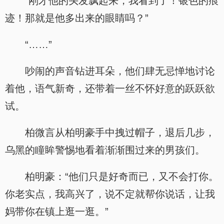
“刚才他的头发飘起来，我看到了！银色的痕
迹！那就是他多出来的眼睛吗？”
“……”
吵闹的声音钻进耳朵，他们肆无忌惮地讨论
着他，语气新奇，还带着一丝不怀好意的跃跃欲
试。
柏微言从柏明豪手中拽过帽子，退后几步，
乌黑的瞳眸警惕地看着渐渐围过来的男孩们。
柏明豪：“他们只是好奇而已，又不会打你。
你老实点，我高兴了，说不定就帮你说话，让我
妈带你在镇上逛一逛。”