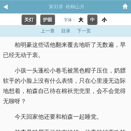
第31章 梧桐山月
关灯
护眼
大
中
小
字体：
上一章
目录
下一页
柏明豪这些话他翻来覆去地听了无数遍，早
已经无动于衷。
小孩一头蓬松小卷毛被黑色帽子压住，奶膘
软乎的小脸上没有什么表情，只在心里漫无边际
地想着，柏森自己待在棉袄兜兜里，会不会觉得
无聊呀？
今天回家他还要和柏森一起睡觉。