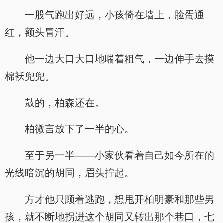
一股气跑出好远，小孩倚在墙上，脸蛋通
红，额头冒汗。
他一边大口大口地喘着粗气，一边伸手去摸
棉袄兜兜。
鼓的，柏森还在。
柏微言放下了一半的心。
至于另一半——小家伙看着自己如今所在的
光线暗沉的胡同，眉头拧起。
方才他只顾着逃跑，想甩开柏明豪和那些男
孩，就不断地拐进这个胡同又转出那个巷口，七