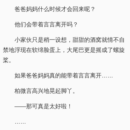
爸爸妈妈什么时候才会回来呢？
他们会带着言言离开吗？
小家伙只是稍一设想，甜甜的酒窝就情不自
禁地浮现在软绵脸蛋上，大尾巴更是摇成了螺旋
桨。
如果爸爸妈妈真的能带着言言离开……
柏微言高兴地晃起脚丫。
——那可真是太好啦！
……