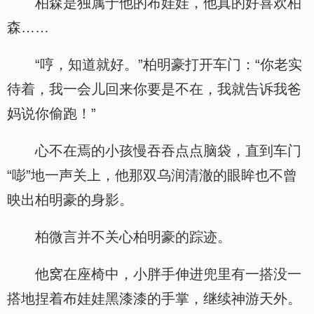
柏森是独属于他的布娃娃，他真的好喜欢柏
森……
“哼，知道就好。”柏明豪打开车门：“你老实
待着，我一会儿回来你要是不在，我就告诉我爸
妈说你偷跑！”
心不在焉的小孩慢吞吞点点脑袋，直到车门
“嘭”地一声关上，他那双乌润清澈的眼眸也不曾
映出柏明豪的身影。
柏微言并不关心柏明豪的踪迹。
他窝在座椅中，小胖手伸进兜里有一搭没一
搭地捏着布娃娃黑漆漆的手掌，继续神游天外。