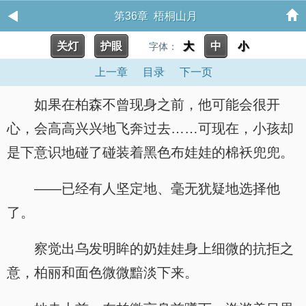
第36章 梧桐山月
关灯
护眼
大
中
小
字体：
上一章
目录
下一页
如果在柏森不曾现身之前，他可能会很开
心，会高高兴兴地飞奔过去……可现在，小孩却
是下意识地碰了碰装着黑色布娃娃的棉袄兜兜。
——已经有人坚定地、毫无犹疑地选择他
了。
察觉出乌发明眸的奶娃娃身上细微的抗拒之
意，柏丽和面色微微黯淡下来。