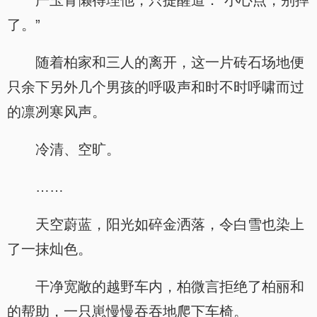
严玉青懒得理他，只提醒道：“小心点，别摔
了。”
随着柏家和三人的离开，这一片砖石场地便
只余下另外几个男孩的呼吸声和时不时呼啸而过
的凛冽寒风声。
冷清、空旷。
……
天空蔚蓝，阳光如碎金洒落，令白雪也染上
了一抹灿色。
干净宽敞的越野车内，柏微言拒绝了柏丽和
的帮助，一只崽慢慢吞吞地爬下车椅。