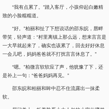
“我有点累了。”踏入客厅，小孩仰起白嫩精
致的小脸糯糯道。
“好。”柏丽和扯了下想说话的邵东皖，唇畔
带笑，轻声道：“村里离镇上那么远，想来言言是
一大早就起来了，确实也该累了，回去好好休息
一会儿吧，妈妈爸爸就不打扰言言休息了。”
“嗯。”柏微言软软应了声，他犹豫了下，还
是补上一句：“爸爸妈妈再见。”
邵东皖和柏丽和眸中忍不住流露出一抹柔
软。