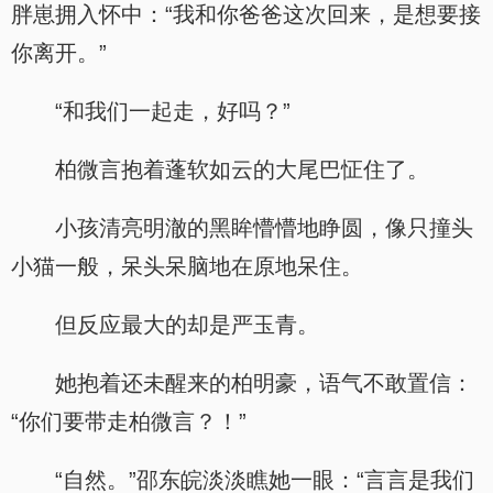
胖崽拥入怀中：“我和你爸爸这次回来，是想要接
你离开。”
“和我们一起走，好吗？”
柏微言抱着蓬软如云的大尾巴怔住了。
小孩清亮明澈的黑眸懵懵地睁圆，像只撞头
小猫一般，呆头呆脑地在原地呆住。
但反应最大的却是严玉青。
她抱着还未醒来的柏明豪，语气不敢置信：
“你们要带走柏微言？！”
“自然。”邵东皖淡淡瞧她一眼：“言言是我们