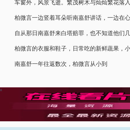
车窗外，风景飞逝。繁茂树木与灿灿繁花落
柏微言一边竖着耳朵听南嘉舒讲话，一边在
自从那日南嘉舒来白塔赔罪，也不知道他们
柏微言的衣服和鞋子，日常吃的新鲜蔬果，
南嘉舒一年往返数次，柏微言从小到
x