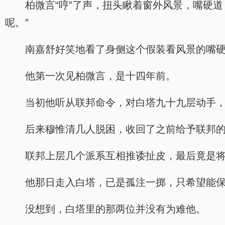
柏微言“哼”了声，扭头瞅着窗外风景，嘴硬
呢。”
南嘉舒好笑地看了身侧这个假装看风景的嘴
他第一次见柏微言，是十四年前。
当初他听从联邦命令，对白塔九十九层动手
后来穆惟清几人脱困，收回了之前给予联邦
联邦上层几个派系互相推诿扯皮，最后竟是
他那日走入白塔，已是孤注一掷，只希望能
没想到，白塔里的那两位并没有为难他。