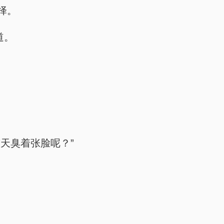
择。
道。
天臭着张脸呢？”