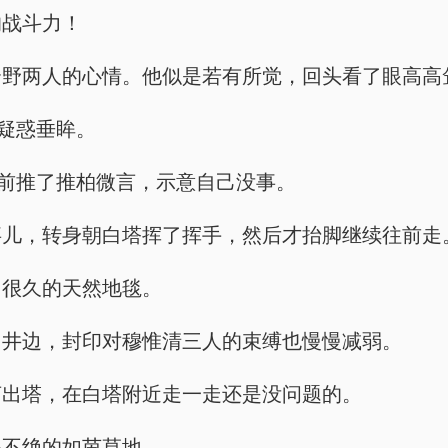
的战斗力！
云野两人的心情。他似是若有所觉，回头看了眼高高
年疑惑垂眸。
往前推了推柏微言，示意自己没事。
事儿，转身朝白塔挥了挥手，然后才抬脚继续往前走
了很久的天然地毯。
圆井边，封印对穆惟清三人的束缚也慢慢减弱。
言出塔，在白塔附近走一走还是没问题的。
绵不绝的如茵草地。