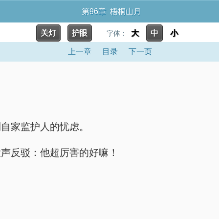
第96章 梧桐山月
关灯
护眼
大
中
小
字体：
上一章
目录
下一页
到自家监护人的忧虑。
大声反驳：他超厉害的好嘛！
。