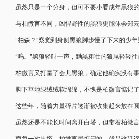
虽然只是一个分身，但可不要小看成年黑狼
与柏微言不同，凶悍野性的黑狼更能体会郑
“柏森？”察觉到身侧黑狼脚步慢了下来的少
“呜。”黑狼轻叫一声，黝黑粗壮的狼尾轻轻
柏微言又打量了会儿黑狼，确定他确实没有
脚下草地绿绒绒软绵绵，不愧是柏微言惦记
这些年，随着力量碎片逐渐被收集起来放在
虽然还是不能长时间离开白塔，但带着柏微
而每一次出塔，柏微言最惦记的，就是这延