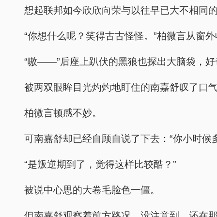
想起联邦如今欣欣向荣与以往早已大不相同
“你想什么呢？笑得古古怪怪。”柏微言从窗
“嗷——”后座上趴伏的黑狼也探出大脑袋，
被两双眼眸目光灼灼地盯住的南嘉舒叹了口气
柏微言顿感不妙。
可南嘉舒却已经自顾自说了下去：“你小时候
“是叛逆期到了，觉得这样比较酷？”
被说中心思的大卷毛脸色一僵。
但南嘉舒观察着前方路况，没注意到，还在