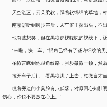
天空湛蓝，云朵柔软，踩着软绵绵的草地，
南嘉舒听到脚步声后，从车窗里探出头，不
他有些想笑，但在黑狼虎视眈眈的视线下，
“来啦，快上车。”眼角已经有了些许细纹的
柏微言瞧到他眼角纹路，脚步微微一顿，然后
拉开车子后门，看黑狼跳了上去，柏微言才
瞧着旁边的小臭脸有点低落，对原因心知肚明
伤心，你也不要放在心上。”