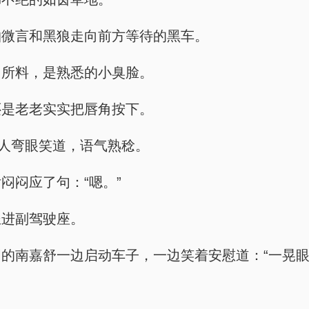
柏微言和黑狼走向前方等待的黑车。
出所料，是熟悉的小臭脸。
还是老老实实把唇角按下。
男人弯眼笑道，语气熟稔。
闷闷应了句：“嗯。”
坐进副驾驶座。
的南嘉舒一边启动车子，一边笑着安慰道：“一晃