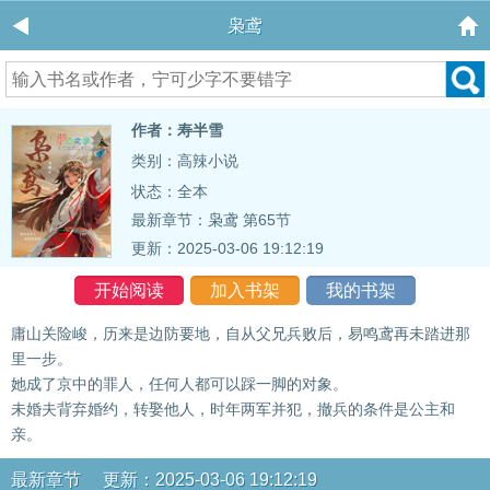
枭鸢
作者：寿半雪
类别：高辣小说
状态：全本
最新章节：
枭鸢 第65节
更新：2025-03-06 19:12:19
开始阅读
加入书架
我的书架
庸山关险峻，历来是边防要地，自从父兄兵败后，易鸣鸢再未踏进那
里一步。
她成了京中的罪人，任何人都可以踩一脚的对象。
未婚夫背弃婚约，转娶他人，时年两军并犯，撤兵的条件是公主和
亲。
最新章节 更新：2025-03-06 19:12:19