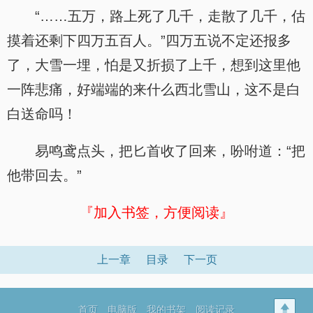
“……五万，路上死了几千，走散了几千，估
摸着还剩下四万五百人。”四万五说不定还报多
了，大雪一埋，怕是又折损了上千，想到这里他
一阵悲痛，好端端的来什么西北雪山，这不是白
白送命吗！
易鸣鸢点头，把匕首收了回来，吩咐道：“把
他带回去。”
『加入书签，方便阅读』
上一章
目录
下一页
首页
电脑版
我的书架
阅读记录