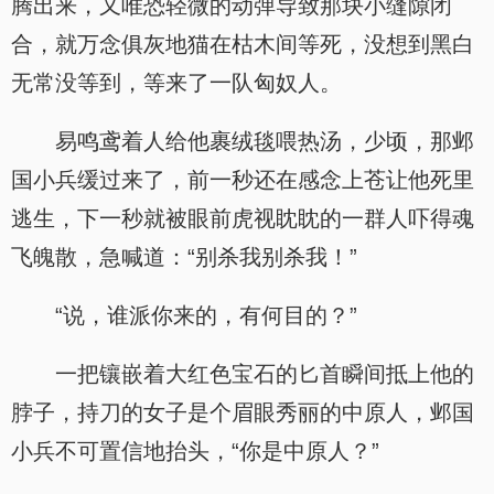
腾出来，又唯恐轻微的动弹导致那块小缝隙闭
合，就万念俱灰地猫在枯木间等死，没想到黑白
无常没等到，等来了一队匈奴人。
易鸣鸢着人给他裹绒毯喂热汤，少顷，那邺
国小兵缓过来了，前一秒还在感念上苍让他死里
逃生，下一秒就被眼前虎视眈眈的一群人吓得魂
飞魄散，急喊道：“别杀我别杀我！”
“说，谁派你来的，有何目的？”
一把镶嵌着大红色宝石的匕首瞬间抵上他的
脖子，持刀的女子是个眉眼秀丽的中原人，邺国
小兵不可置信地抬头，“你是中原人？”