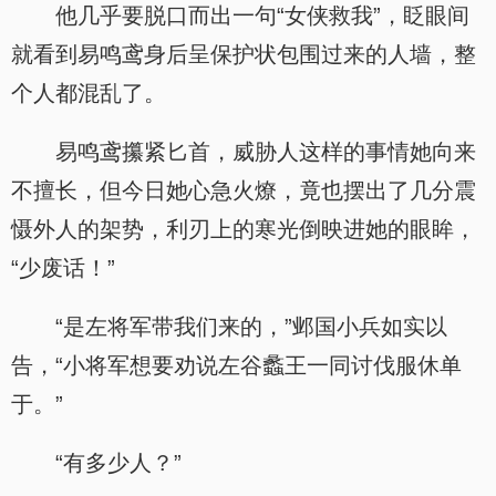
他几乎要脱口而出一句“女侠救我”，眨眼间
就看到易鸣鸢身后呈保护状包围过来的人墙，整
个人都混乱了。
易鸣鸢攥紧匕首，威胁人这样的事情她向来
不擅长，但今日她心急火燎，竟也摆出了几分震
慑外人的架势，利刃上的寒光倒映进她的眼眸，
“少废话！”
“是左将军带我们来的，”邺国小兵如实以
告，“小将军想要劝说左谷蠡王一同讨伐服休单
于。”
“有多少人？”