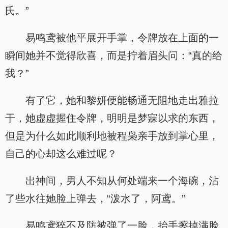
氏。”
易鸣鸢被他平展开手掌，令牌放在上面的一
瞬间她并不觉得欣喜，而是拧着眉头问：“真的给
我？”
有了它，她和黎妍便能畅通无阻地走出雅拉
干，她虚虚握住令牌，明明是梦寐以求的东西，
但是为什么如此顺利地被程枭亲手放到掌心里，
自己的心却这么难过呢？
出神间，男人不知从何处端来一个海碗，沾
了些水往她脸上弹去，“泼水了，阿鸢。”
易鸣鸢猝不及防被弹了一脸，抬手擦掉满脸