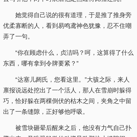
她觉得自己说的很有道理，于是推了推身旁
优柔寡断的人，看到易鸣鸢神色犹豫，忍不住嘲
弄了一句。
“你在顾虑什么，贞洁吗？呵，这算得了什么
东西，哪有拿到令牌要紧？”
“达塞儿阏氏，您看这里。”大骇之际，来人
禀报说远处挖出了一个活人，那人在雪崩时躲得
巧，恰好躲在两棵倒伏的枯木之间，夹角之中留
出了一条缝隙，正好够他呼吸。
被雪块砸晕后醒来之后，他没有力气自己扑