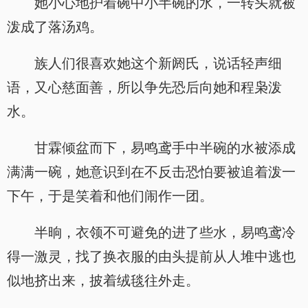
她小心地护着碗中小半碗的水，一转头就被
泼成了落汤鸡。
族人们很喜欢她这个新阏氏，说话轻声细
语，又心慈面善，所以争先恐后向她和程枭泼
水。
甘霖倾盆而下，易鸣鸢手中半碗的水被添成
满满一碗，她意识到在不反击恐怕要被追着泼一
下午，于是笑着和他们闹作一团。
半晌，衣领不可避免的进了些水，易鸣鸢冷
得一激灵，找了换衣服的由头提前从人堆中逃也
似地挤出来，披着绒毯往外走。