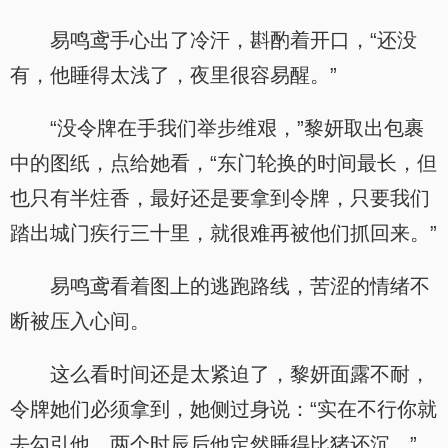
易鸣鸢手心出了冷汗，斟酌着开口，“还没
有，他睡得太浅了，夜里很容易醒。”
“没令牌在手我们举步维艰，”黎妍取出包裹
中的图纸，点给她看，“东门轮换的时间最长，但
也只有半炷香，最好还是要拿到令牌，只要我们
踏出城门疾行三十里，就很难再被他们抓回来。”
易鸣鸢看着图上的逃跑路线，苦涩的情绪不
断被压入心间。
这么看时间还是太紧迫了，黎妍面露不耐，
令牌她们必须拿到，她侧过身说：“实在不行你就
去勾引他，两个时辰后他定然睡得比猪还沉。”