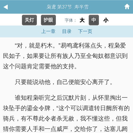
枭鸢 第37节 寿半雪
关灯
护眼
大
中
小
字体：
上一章
目录
下一页
“对，就是朽木。”易鸣鸢利落点头，程枭爱
民如子，如果要让所有族人乃至全匈奴都意识到
这个问题肯定需要他的支持。
只要能说动他，自己便能安心离开了。
谁知程枭听完之后沉默片刻，从怀里掏出一
块坠手的鎏金令牌，“这个可以调遣转日阙所有的
骑兵，有不尊此令者杀无赦，我不懂这些，但我
猜你需要人手和一点威严，交给你了，达塞儿阏