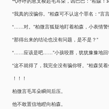
气呼呼的崽支棱起毛耳朵，凶巴巴：“柏森！
“我真的没骗你。”柏森可不认这个罪名：“言
“……对。”柏微言狐疑地盯着柏森，小表情警
“那得出来的结论也没有问题，是不是？”
“……应该是吧……”小孩咬唇，犹犹豫豫地回
“这不就得了，我完全没有骗你呀。”柏森笑
！！！
柏微言毛耳朵瞬间后压。
他不敢置信地瞪向柏森。