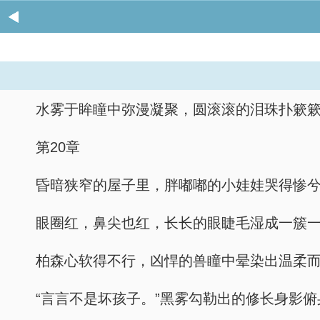
水雾于眸瞳中弥漫凝聚，圆滚滚的泪珠扑簌簌
第20章
昏暗狭窄的屋子里，胖嘟嘟的小娃娃哭得惨
眼圈红，鼻尖也红，长长的眼睫毛湿成一簇
柏森心软得不行，凶悍的兽瞳中晕染出温柔
“言言不是坏孩子。”黑雾勾勒出的修长身影