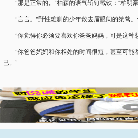
“那是正常的。”柏森的语气斩钉截铁：“柏明
“言言。”野性难驯的少年敛去眉眼间的桀骜
“你觉得你必须要喜欢你爸爸妈妈，可是这种
“你爸爸妈妈和你相处的时间很短，甚至可能
已。”
x