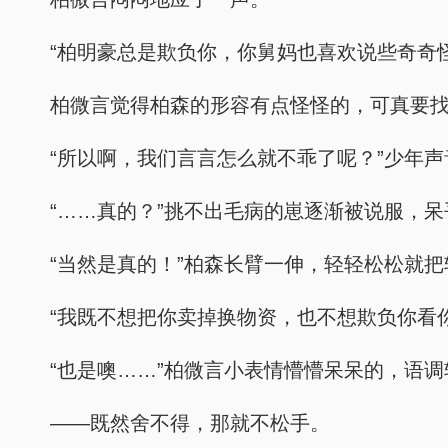
“柏明豪总是欺负你，你舅妈也喜欢说些奇奇
柏微言觉得柏森的形容有点怪怪的，可真要
“所以啊，我们言言怎么就不乖了呢？”少年
“……真的？”挑不出毛病的崽逐渐被说服，
“当然是真的！”柏森长臂一伸，轻轻松松就把
“我既不想把你卖掉换物资，也不想欺负你看
“也是噢……”柏微言小表情懵懵呆呆的，语
——既然舍不得，那就不松手。