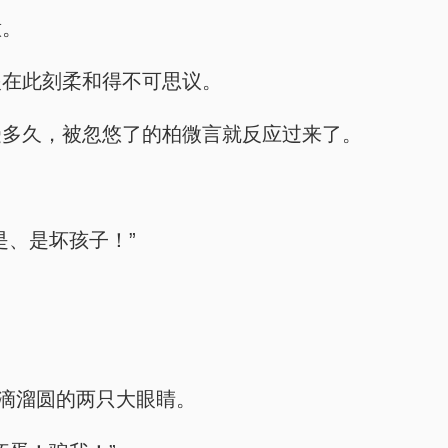
意。
眼在此刻柔和得不可思议。
受多久，被忽悠了的柏微言就反应过来了。
是、是坏孩子！”
得滴溜圆的两只大眼睛。