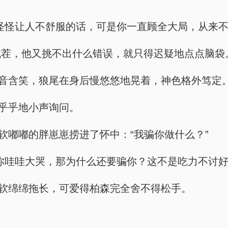
怪怪让人不舒服的话，可是你一直顾全大局，从来不
找茬，他又挑不出什么错误，就只得迟疑地点点脑袋
声音含笑，狼尾在身后慢悠悠地晃着，神色格外笃定
呆乎乎地小声询问。
软嘟嘟的胖崽崽捞进了怀中：“我骗你做什么？”
你哇哇大哭，那为什么还要骗你？这不是吃力不讨好
调软绵绵拖长，可爱得柏森完全舍不得松手。