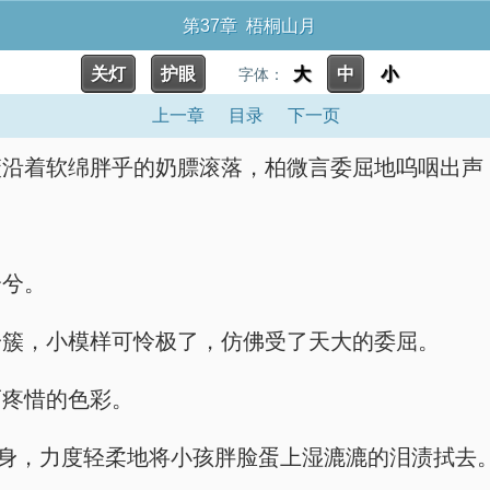
第37章 梧桐山月
关灯
护眼
大
中
小
字体：
上一章
目录
下一页
沿着软绵胖乎的奶膘滚落，柏微言委屈地呜咽出声：
兮兮。
一簇，小模样可怜极了，仿佛受了天大的委屈。
而疼惜的色彩。
俯身，力度轻柔地将小孩胖脸蛋上湿漉漉的泪渍拭去