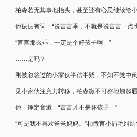
柏森若无其事地抬头，甚至还有心思继续给小
他振振有词：“说言言乖，不就是说言言一点
“言言那么乖，一定是个好孩子啊。”
……是吗？
刚被忽悠过的小家伙半信半疑，不知不觉中
见小家伙注意力转移，柏森微不可察地翘起
他一锤定音道：“言言才不是坏孩子。”
“可是我不喜欢爸爸妈妈。”柏微言小眉毛纠结