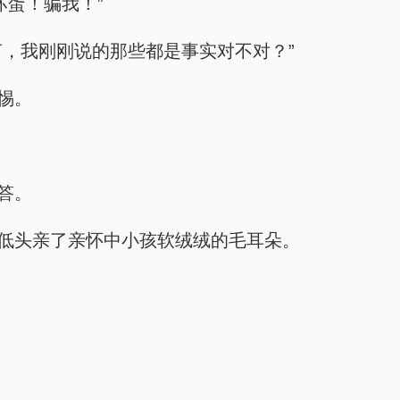
坏蛋！骗我！”
言，我刚刚说的那些都是事实对不对？”
惕。
答。
着低头亲了亲怀中小孩软绒绒的毛耳朵。