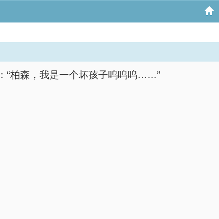
“柏森，我是一个坏孩子呜呜呜……”
。