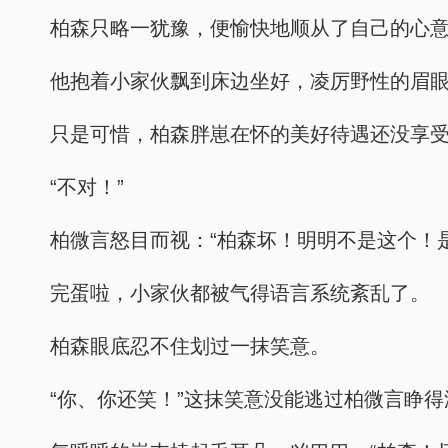
柏森只略一犹豫，便愉快地顺从了自己的心
他抱着小家伙飘到床边坐好，凌厉野性的眉
只是可惜，柏森胖崽在怀的美好待遇还没享
“不对！”
柏微言怒目而视：“柏森坏！明明不是这个！
完蛋啦，小家伙都被气得语言系统紊乱了。
柏森眼底忍不住划过一抹笑意。
“你、你还笑！”这抹笑意没能逃过柏微言睁